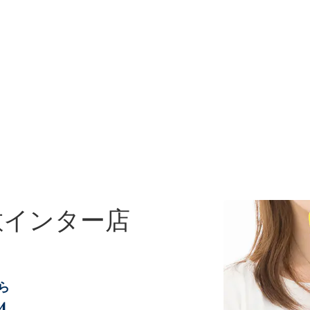
敷インター店
ら